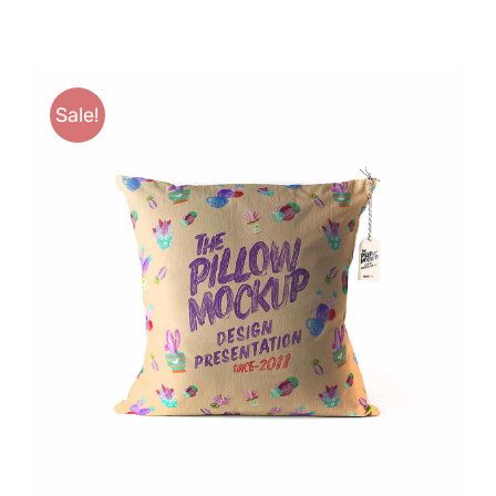
Anfahrt
Sale!
ADD TO CART
/
DETAILS