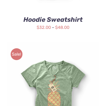
Hoodie Sweatshirt
$
32.00
–
$
48.00
Sale!
Rated
DETAILS
4.00
out of
5