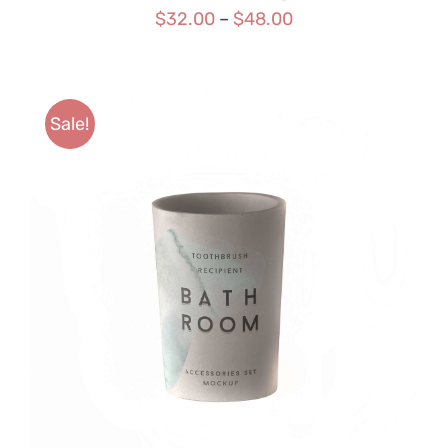
$
32.00
–
$
48.00
Sale!
SELECT OPTIONS
/
DETAILS