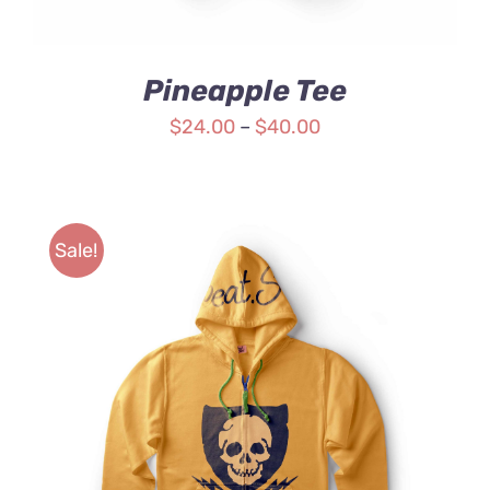
Pineapple Tee
$
24.00
–
$
40.00
Sale!
Rated
DETAILS
4.00
out of
5