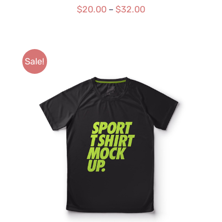
$
20.00
–
$
32.00
Sale!
SELECT OPTIONS
/
DETAILS